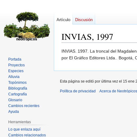
Artículo
Discusión
INVIAS, 1997
Ir
Ir
INVIAS. 1997. La troncal del Magdalena
a
a
por El Gráfico Editores Ltda.. Bogotá, 
Portada
la
la
Proyectos
navegación
búsqueda
Especies
Alluvia
Esta página se editó por última vez el 15 ene 
Topónimos
Bibliografía
Política de privacidad
Acerca de Neotrópico
Cartografía
Glosario
Cambios recientes
Ayuda
Herramientas
Lo que enlaza aquí
Cambios relacionados