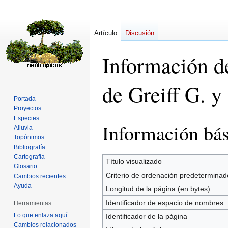
Artículo
Discusión
Información de
de Greiff G. y
Portada
Proyectos
Especies
Información bás
Ir
Ir
Alluvia
a
a
Topónimos
Bibliografía
la
la
Cartografía
navegación
búsqueda
Título visualizado
Glosario
Criterio de ordenación predeterminad
Cambios recientes
Ayuda
Longitud de la página (en bytes)
Identificador de espacio de nombres
Herramientas
Lo que enlaza aquí
Identificador de la página
Cambios relacionados