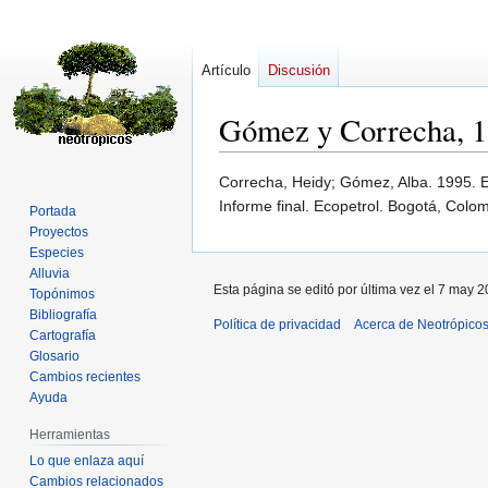
Artículo
Discusión
Gómez y Correcha, 
Ir
Ir
Correcha, Heidy; Gómez, Alba. 1995. Ex
a
a
Informe final. Ecopetrol. Bogotá, Colom
Portada
la
la
Proyectos
navegación
búsqueda
Especies
Alluvia
Esta página se editó por última vez el 7 may 2
Topónimos
Bibliografía
Política de privacidad
Acerca de Neotrópico
Cartografía
Glosario
Cambios recientes
Ayuda
Herramientas
Lo que enlaza aquí
Cambios relacionados