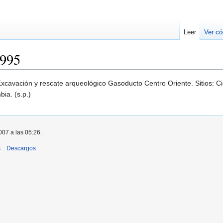
Leer
Ver có
1995
cavación y rescate arqueológico Gasoducto Centro Oriente. Sitios: Cié
bia. (s.p.)
007 a las 05:26.
s
Descargos