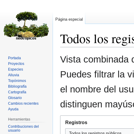
Página especial
Todos los regi
Ir
Ir
Vista combinada d
Portada
a
a
Proyectos
la
la
Especies
Puedes filtrar la 
navegación
búsqueda
Alluvia
Topónimos
el nombre del usu
Bibliografía
Cartografía
Glosario
distinguen mayús
Cambios recientes
Ayuda
Herramientas
Registros
Contribuciones del
usuario
Todos los registros públicos