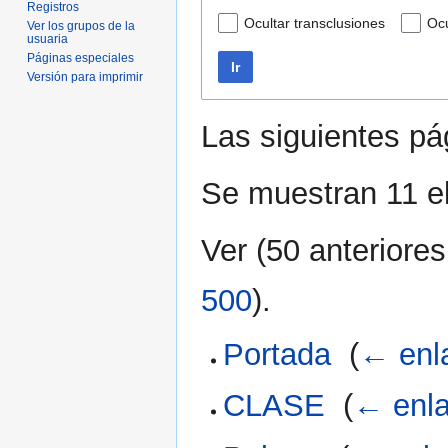
Registros
Ocultar transclusiones
Ocu
Ver los grupos de la
usuaria
Páginas especiales
Ir
Versión para imprimir
Las siguientes p
Se muestran 11 e
Ver (
50 anteriores
500
).
Portada
‎
(
← enl
CLASE
‎
(
← enl