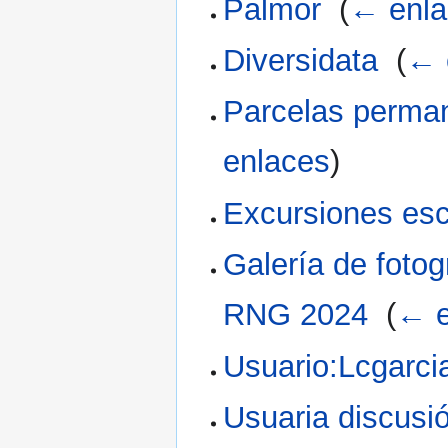
Palmor
‎
(
← enla
Diversidata
‎
(
← 
Parcelas perma
enlaces
)
Excursiones esc
Galería de fotog
RNG 2024
‎
(
← e
Usuario:Lcgarci
Usuaria discusi