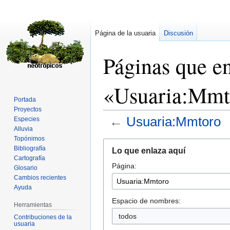
Página de la usuaria
Discusión
Páginas que e
«Usuaria:Mmt
Portada
Proyectos
←
Usuaria:Mmtoro
Especies
Alluvia
Topónimos
Ir
Ir
Bibliografía
Lo que enlaza aquí
a
a
Cartografía
Página:
la
la
Glosario
navegación
búsqueda
Cambios recientes
Ayuda
Espacio de nombres:
Herramientas
todos
Contribuciones de la
usuaria