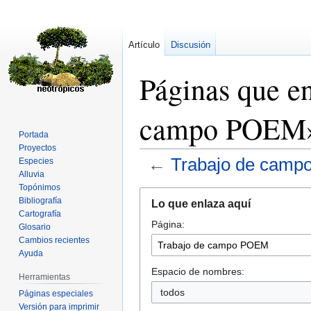
Artículo
Discusión
Páginas que e
campo POEM
Portada
Proyectos
←
Trabajo de cam
Especies
Alluvia
Topónimos
Ir
Ir
Bibliografía
Lo que enlaza aquí
a
a
Cartografía
Página:
la
la
Glosario
navegación
búsqueda
Cambios recientes
Ayuda
Espacio de nombres:
Herramientas
todos
Páginas especiales
Versión para imprimir