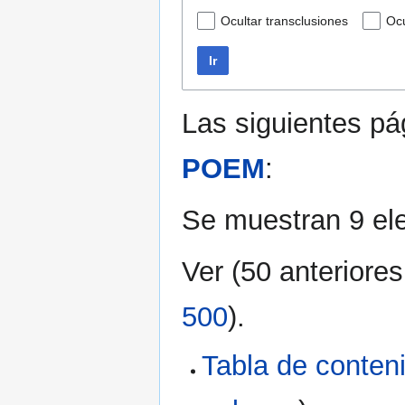
Ocultar transclusiones
Ocu
Ir
Las siguientes p
POEM
:
Se muestran 9 el
Ver (
50 anteriores
500
).
Tabla de conte