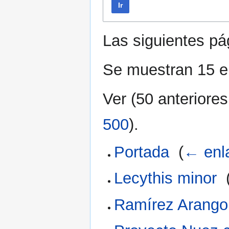
Ir
Las siguientes p
Se muestran 15 e
Ver (
50 anteriores
500
).
Portada
‎
(
← enl
Lecythis minor
‎
Ramírez Arango,