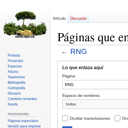
Artículo
Discusión
Páginas que 
←
RNG
Portada
Proyectos
Ir
Ir
Especies
Lo que enlaza aquí
a
a
Alluvia
Página:
la
la
Topónimos
navegación
búsqueda
Bibliografía
Cartografía
Glosario
Espacio de nombres:
Cambios recientes
todos
Ayuda
Herramientas
Ocultar transclusiones
Ocu
Páginas especiales
Versión para imprimir