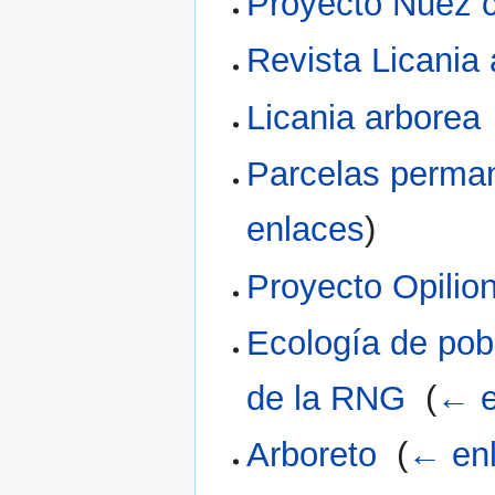
Proyecto Nuez c
Revista Licania
Licania arborea
Parcelas perma
enlaces
)
Proyecto Opilio
Ecología de pob
de la RNG
‎
(
← e
Arboreto
‎
(
← en