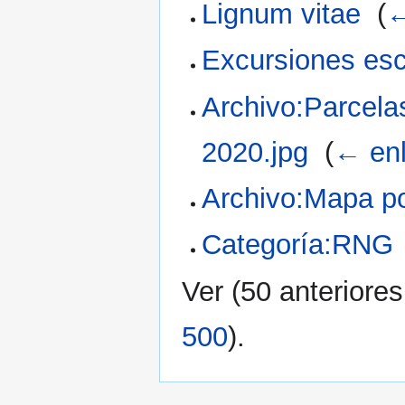
Lignum vitae
‎
(
←
Excursiones esc
Archivo:Parcela
2020.jpg
‎
(
← en
Archivo:Mapa po
Categoría:RNG
Ver (
50 anteriores
500
).