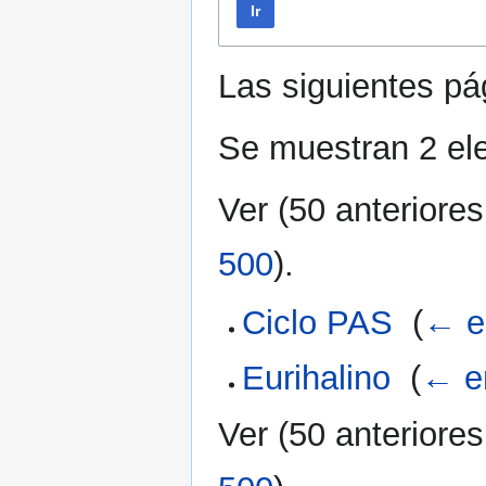
Ir
Las siguientes p
Se muestran 2 el
Ver (
50 anteriores
500
).
Ciclo PAS
‎
(
← e
Eurihalino
‎
(
← e
Ver (
50 anteriores