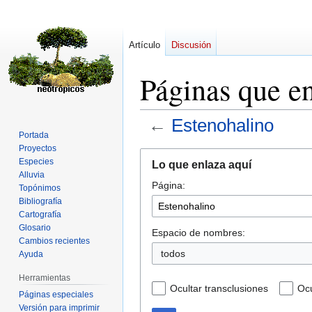
Artículo
Discusión
Páginas que e
←
Estenohalino
Portada
Proyectos
Ir
Ir
Especies
Lo que enlaza aquí
a
a
Alluvia
Página:
la
la
Topónimos
navegación
búsqueda
Bibliografía
Cartografía
Glosario
Espacio de nombres:
Cambios recientes
todos
Ayuda
Herramientas
Ocultar transclusiones
Ocu
Páginas especiales
Versión para imprimir