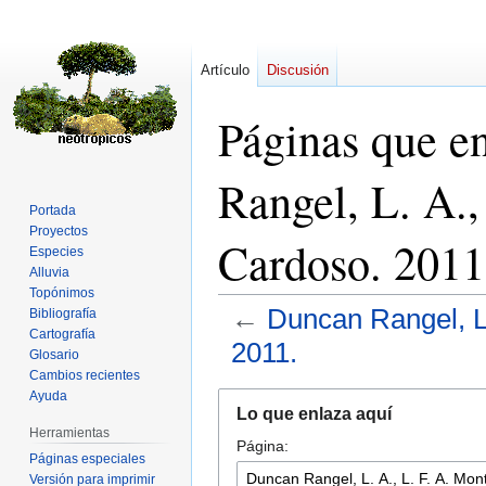
Artículo
Discusión
Páginas que e
Rangel, L. A.,
Portada
Proyectos
Cardoso. 2011
Especies
Alluvia
Topónimos
←
Duncan Rangel, L.
Bibliografía
Cartografía
2011.
Glosario
Cambios recientes
Ayuda
Ir
Ir
Lo que enlaza aquí
a
a
Herramientas
Página:
la
la
Páginas especiales
navegación
búsqueda
Versión para imprimir