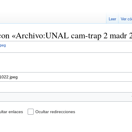
Leer
Ver có
 con «Archivo:UNAL cam-trap 2 madr 
jpeg
ltar enlaces
Ocultar redirecciones