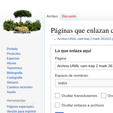
Archivo
Discusión
Páginas que enlazan
←
Archivo:UNAL cam-trap 2 madr 261022.
Ir
Ir
Portada
Lo que enlaza aquí
a
a
Proyectos
Página:
la
la
Especies
Alluvia
navegación
búsqueda
Topónimos
Bibliografía
Espacio de nombres:
Cartografía
Glosario
todos
Cambios recientes
Ayuda
Ocultar transclusiones
Ocu
Herramientas
Ocultar enlaces a archivos
Páginas especiales
Versión para imprimir