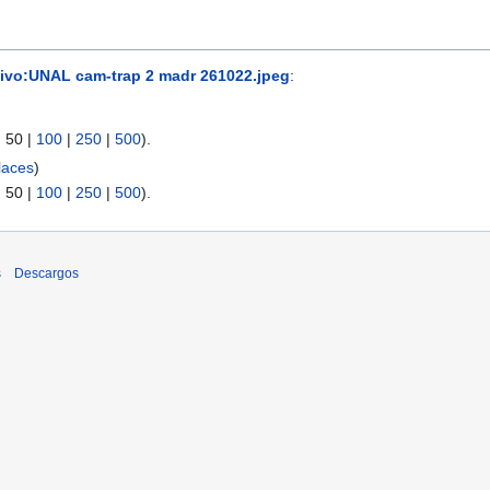
ivo:UNAL cam-trap 2 madr 261022.jpeg
:
|
50
|
100
|
250
|
500
).
laces
)
|
50
|
100
|
250
|
500
).
s
Descargos