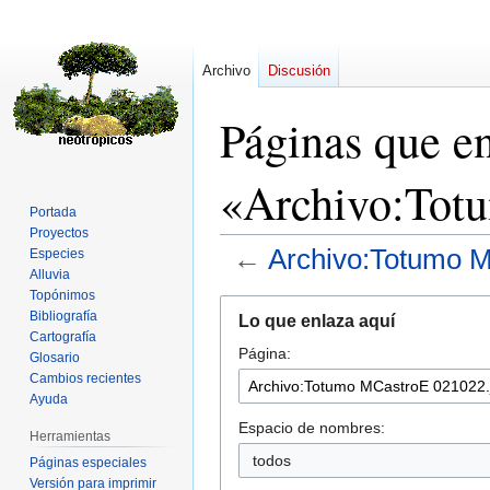
Archivo
Discusión
Páginas que e
«Archivo:Tot
Portada
Proyectos
←
Archivo:Totumo 
Especies
Alluvia
Topónimos
Ir
Ir
Bibliografía
Lo que enlaza aquí
a
a
Cartografía
Página:
la
la
Glosario
navegación
búsqueda
Cambios recientes
Ayuda
Espacio de nombres:
Herramientas
todos
Páginas especiales
Versión para imprimir