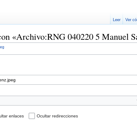
Leer
Ver có
 con «Archivo:RNG 040220 5 Manuel S
peg
ltar enlaces
Ocultar redirecciones