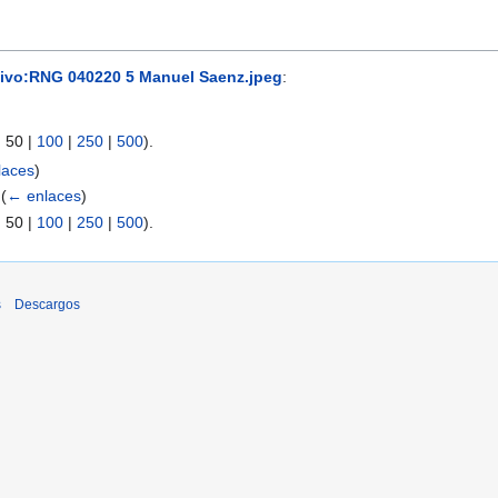
ivo:RNG 040220 5 Manuel Saenz.jpeg
:
|
50
|
100
|
250
|
500
).
laces
)
‎
(
← enlaces
)
|
50
|
100
|
250
|
500
).
s
Descargos