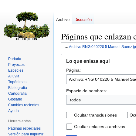
Archivo
Discusión
Páginas que enlazan
←
Archivo:RNG 040220 5 Manuel Saenz.j
Ir
Ir
Portada
Lo que enlaza aquí
a
a
Proyectos
Página:
la
la
Especies
Alluvia
navegación
búsqueda
Topónimos
Bibliografía
Espacio de nombres:
Cartografía
Glosario
todos
Cambios recientes
Ayuda
Ocultar transclusiones
Ocu
Herramientas
Ocultar enlaces a archivos
Páginas especiales
Versión para imprimir