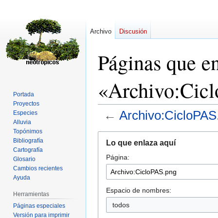
Archivo
Discusión
Páginas que e
«Archivo:Cic
Portada
Proyectos
←
Archivo:CicloPAS
Especies
Alluvia
Topónimos
Ir
Ir
Bibliografía
Lo que enlaza aquí
a
a
Cartografía
Página:
la
la
Glosario
navegación
búsqueda
Cambios recientes
Ayuda
Espacio de nombres:
Herramientas
todos
Páginas especiales
Versión para imprimir