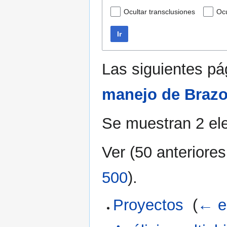
Ocultar transclusiones
Ocu
Ir
Las siguientes p
manejo de Braz
Se muestran 2 el
Ver (
50 anteriores
500
).
Proyectos
‎
(
← e