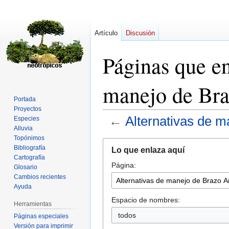
Artículo
Discusión
Páginas que en
manejo de Br
Portada
Proyectos
←
Alternativas de 
Especies
Alluvia
Topónimos
Ir
Ir
Bibliografía
Lo que enlaza aquí
a
a
Cartografía
Página:
la
la
Glosario
navegación
búsqueda
Cambios recientes
Ayuda
Espacio de nombres:
Herramientas
todos
Páginas especiales
Versión para imprimir