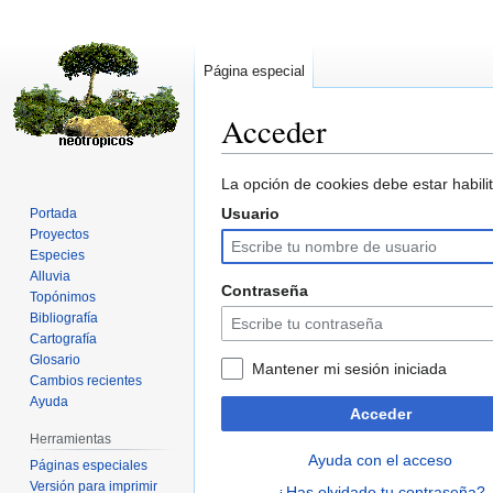
Página especial
Acceder
Ir
Ir
La opción de cookies debe estar habilit
a
a
Usuario
Portada
la
la
Proyectos
navegación
búsqueda
Especies
Alluvia
Contraseña
Topónimos
Bibliografía
Cartografía
Glosario
Mantener mi sesión iniciada
Cambios recientes
Ayuda
Acceder
Herramientas
Ayuda con el acceso
Páginas especiales
Versión para imprimir
¿Has olvidado tu contraseña?