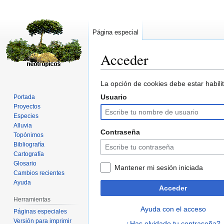
Página especial
Acceder
Ir
Ir
La opción de cookies debe estar habilit
a
a
Usuario
Portada
la
la
Proyectos
navegación
búsqueda
Especies
Alluvia
Contraseña
Topónimos
Bibliografía
Cartografía
Glosario
Mantener mi sesión iniciada
Cambios recientes
Ayuda
Acceder
Herramientas
Ayuda con el acceso
Páginas especiales
Versión para imprimir
¿Has olvidado tu contraseña?