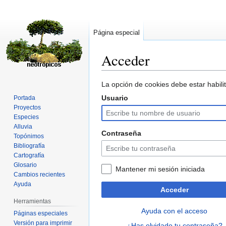
Página especial
Acceder
Ir
Ir
La opción de cookies debe estar habilit
a
a
Usuario
Portada
la
la
Proyectos
navegación
búsqueda
Especies
Alluvia
Contraseña
Topónimos
Bibliografía
Cartografía
Glosario
Mantener mi sesión iniciada
Cambios recientes
Ayuda
Acceder
Herramientas
Ayuda con el acceso
Páginas especiales
Versión para imprimir
¿Has olvidado tu contraseña?