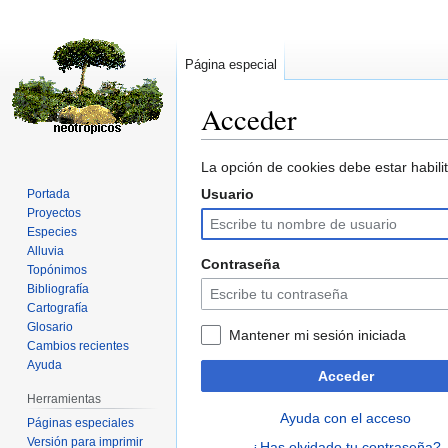
Página especial
Acceder
Ir
Ir
La opción de cookies debe estar habilit
a
a
Usuario
Portada
la
la
Proyectos
navegación
búsqueda
Especies
Alluvia
Contraseña
Topónimos
Bibliografía
Cartografía
Glosario
Mantener mi sesión iniciada
Cambios recientes
Ayuda
Acceder
Herramientas
Ayuda con el acceso
Páginas especiales
Versión para imprimir
¿Has olvidado tu contraseña?