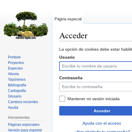
Página especial
Acceder
Ir
Ir
La opción de cookies debe estar habilit
a
a
Usuario
Portada
la
la
Proyectos
navegación
búsqueda
Especies
Alluvia
Contraseña
Topónimos
Bibliografía
Cartografía
Glosario
Mantener mi sesión iniciada
Cambios recientes
Ayuda
Acceder
Herramientas
Ayuda con el acceso
Páginas especiales
Versión para imprimir
¿Has olvidado tu contraseña?