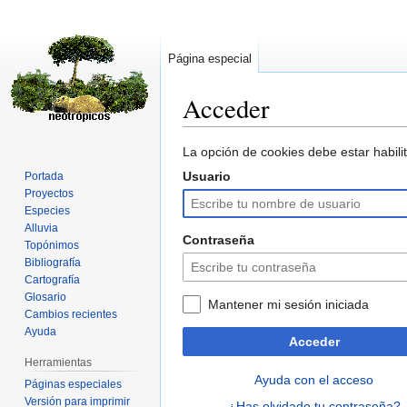
Página especial
Acceder
Ir
Ir
La opción de cookies debe estar habilit
a
a
Usuario
Portada
la
la
Proyectos
navegación
búsqueda
Especies
Alluvia
Contraseña
Topónimos
Bibliografía
Cartografía
Glosario
Mantener mi sesión iniciada
Cambios recientes
Ayuda
Acceder
Herramientas
Ayuda con el acceso
Páginas especiales
Versión para imprimir
¿Has olvidado tu contraseña?