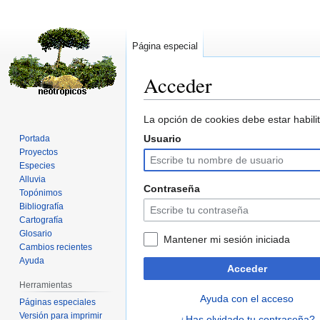
Página especial
Acceder
Ir
Ir
La opción de cookies debe estar habilit
a
a
Usuario
Portada
la
la
Proyectos
navegación
búsqueda
Especies
Alluvia
Contraseña
Topónimos
Bibliografía
Cartografía
Glosario
Mantener mi sesión iniciada
Cambios recientes
Ayuda
Acceder
Herramientas
Ayuda con el acceso
Páginas especiales
Versión para imprimir
¿Has olvidado tu contraseña?