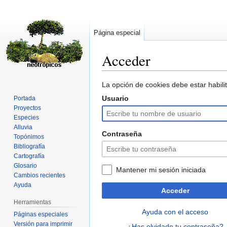
Página especial
Acceder
Ir
Ir
La opción de cookies debe estar habilit
a
a
Usuario
Portada
la
la
Proyectos
navegación
búsqueda
Especies
Alluvia
Contraseña
Topónimos
Bibliografía
Cartografía
Glosario
Mantener mi sesión iniciada
Cambios recientes
Ayuda
Acceder
Herramientas
Ayuda con el acceso
Páginas especiales
Versión para imprimir
¿Has olvidado tu contraseña?