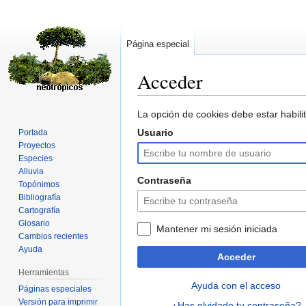
Página especial
Acceder
Ir
Ir
La opción de cookies debe estar habilit
a
a
Usuario
Portada
la
la
Proyectos
navegación
búsqueda
Especies
Alluvia
Contraseña
Topónimos
Bibliografía
Cartografía
Glosario
Mantener mi sesión iniciada
Cambios recientes
Ayuda
Acceder
Herramientas
Ayuda con el acceso
Páginas especiales
Versión para imprimir
¿Has olvidado tu contraseña?