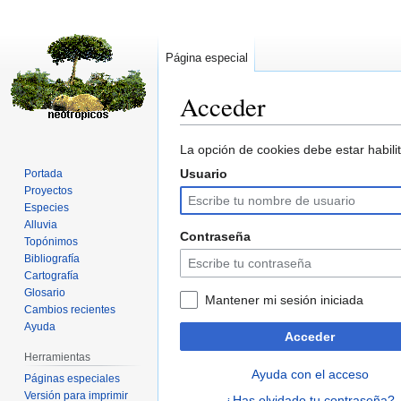
Página especial
Acceder
Ir
Ir
La opción de cookies debe estar habilit
a
a
Usuario
Portada
la
la
Proyectos
navegación
búsqueda
Especies
Alluvia
Contraseña
Topónimos
Bibliografía
Cartografía
Glosario
Mantener mi sesión iniciada
Cambios recientes
Ayuda
Acceder
Herramientas
Ayuda con el acceso
Páginas especiales
Versión para imprimir
¿Has olvidado tu contraseña?