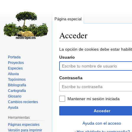
Página especial
Acceder
Ir
Ir
La opción de cookies debe estar habilit
a
a
Usuario
Portada
la
la
Proyectos
navegación
búsqueda
Especies
Alluvia
Contraseña
Topónimos
Bibliografía
Cartografía
Glosario
Mantener mi sesión iniciada
Cambios recientes
Ayuda
Acceder
Herramientas
Ayuda con el acceso
Páginas especiales
Versión para imprimir
¿Has olvidado tu contraseña?