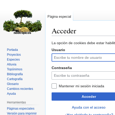
Página especial
Acceder
Ir
Ir
La opción de cookies debe estar habilit
a
a
Usuario
Portada
la
la
Proyectos
navegación
búsqueda
Especies
Alluvia
Contraseña
Topónimos
Bibliografía
Cartografía
Glosario
Mantener mi sesión iniciada
Cambios recientes
Ayuda
Acceder
Herramientas
Ayuda con el acceso
Páginas especiales
Versión para imprimir
¿Has olvidado tu contraseña?