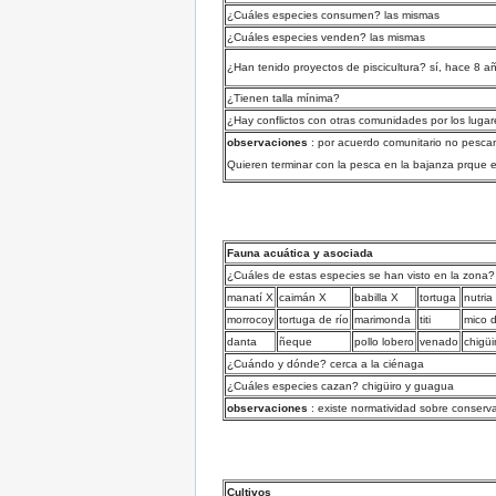
¿Cuáles especies consumen? las mismas
¿Cuáles especies venden? las mismas
¿Han tenido proyectos de piscicultura? sí, hace 8 a
¿Tienen talla mínima?
¿Hay conflictos con otras comunidades por los luga
observaciones
: por acuerdo comunitario no pescan
Quieren terminar con la pesca en la bajanza prque el
Fauna acuática y asociada
¿Cuáles de estas especies se han visto en la zona?
manatí X
caimán X
babilla X
tortuga
nutria
morrocoy
tortuga de río
marimonda
titi
mico 
danta
ñeque
pollo lobero
venado
chigüi
¿Cuándo y dónde? cerca a la ciénaga
¿Cuáles especies cazan? chigüiro y guagua
observaciones
: existe normatividad sobre conser
Cultivos