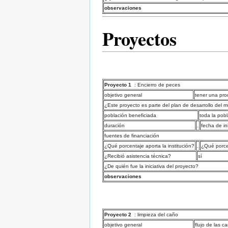
observaciones
Proyectos
Proyecto 1
: Encierro de peces
objetivo general
tener una pr
¿Este proyecto es parte del plan de desarrollo del m
población beneficiada
toda la pob
duración
.
fecha de in
fuentes de financiación
¿Qué porcentaje aporta la institución?
.
¿Qué porce
¿Recibió asistencia técnica?
sí
¿De quién fue la iniciativa del proyecto?
observaciones
Proyecto 2
: limpieza del caño
objetivo general
flujo de las c