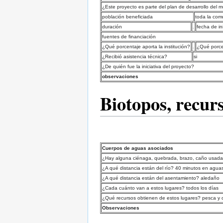
¿Este proyecto es parte del plan de desarrollo del m
población beneficiada
toda la com
duración
.
fecha de in
fuentes de financiación
¿Qué porcentaje aporta la institución?
.
¿Qué porce
¿Recibió asistencia técnica?
si
¿De quién fue la iniciativa del proyecto?
observaciones
Biotopos, recur
Cuerpos de aguas asociados
¿Hay alguna ciénaga, quebrada, brazo, caño usada
¿A qué distancia están del río? 40 minutos en agua
¿A qué distancia están del asentamiento? aledaño
¿Cada cuánto van a estos lugares? todos los días
¿Qué recursos obtienen de estos lugares? pesca y 
Observaciones