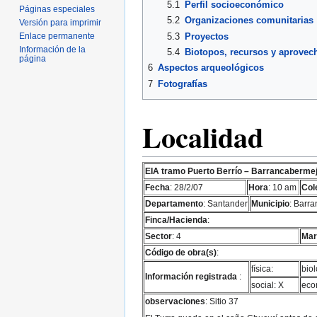
5.1
Perfil socioeconómico
Páginas especiales
5.2
Organizaciones comunitarias
Versión para imprimir
Enlace permanente
5.3
Proyectos
Información de la
5.4
Biotopos, recursos y aprovec
página
6
Aspectos arqueológicos
7
Fotografías
Localidad
EIA tramo Puerto Berrío – Barrancaberme
Fecha
: 28/2/07
Hora
: 10 am
Col
Departamento
: Santander
Municipio
: Barr
Finca/Hacienda
:
Sector
: 4
Mar
Código de obra(s)
:
física:
biol
Información registrada
:
social: X
eco
observaciones
: Sitio 37