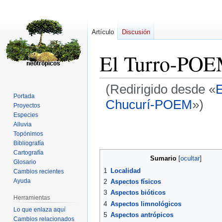
Artículo
Discusión
El Turro-PO
(Redirigido desde «
E
Portada
Chucurí-POEM
»)
Proyectos
Especies
Alluvia
Ir
Ir
Topónimos
a
a
Bibliografía
la
la
Cartografía
navegación
búsqueda
Sumario
Glosario
1
Localidad
Cambios recientes
Ayuda
2
Aspectos físicos
3
Aspectos bióticos
Herramientas
4
Aspectos limnológicos
Lo que enlaza aquí
5
Aspectos antrópicos
Cambios relacionados