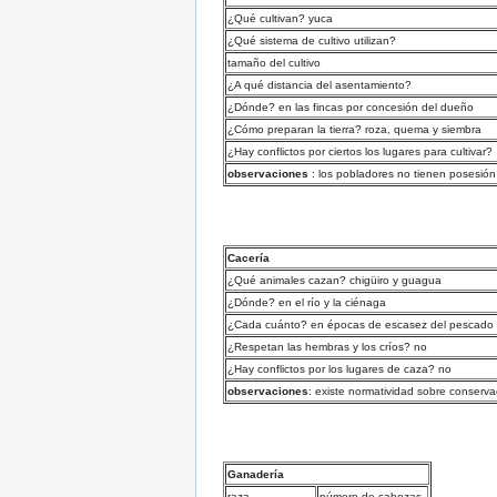
¿Qué cultivan? yuca
¿Qué sistema de cultivo utilizan?
tamaño del cultivo
¿A qué distancia del asentamiento?
¿Dónde? en las fincas por concesión del dueño
¿Cómo preparan la tierra? roza, quema y siembra
¿Hay conflictos por ciertos los lugares para cultivar?
observaciones
: los pobladores no tienen posesión 
Cacería
¿Qué animales cazan? chigüiro y guagua
¿Dónde? en el río y la ciénaga
¿Cada cuánto? en épocas de escasez del pescado
¿Respetan las hembras y los críos? no
¿Hay conflictos por los lugares de caza? no
observaciones
: existe normatividad sobre conserv
Ganadería
raza
número de cabezas