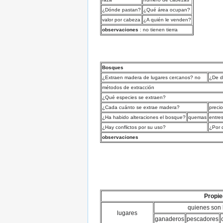
¿Dónde pastan?
¿Qué área ocupan?
valor por cabeza
¿A quién le venden?
observaciones
: no tienen tierra
Bosques
¿Extraen madera de lugares cercanos? no
¿De 
métodos de extracción
¿Qué especies se extraen?
¿Cada cuánto se extrae madera?
precio
¿Ha habido alteraciones el bosque?
quemas
entre
¿Hay conflictos por su uso?
¿Por 
observaciones
Propie
quienes son 
lugares
ganaderos
pescadores