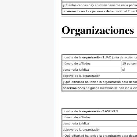
¿Cuántas canoas hay aproximadamente en la pobla
observaciones
:Las personas deben salir del Turro 
Organizaciones
nombre de la
organización 1
:JAC junta de acción 
número de afiliados
10 person
personería jurídica
sí
objetivo de la organización
¿Qué dificultad ha tenido la organización para desar
observaciones
: algunos miembros se han ido a vivi
nombre de la
organización 2
ASOPAN
número de afiliados
personería jurídica
objetivo de la organización
¿Qué dificultad ha tenido la organización para desar