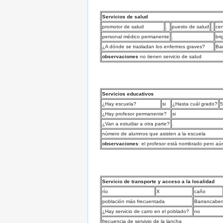
Servicios de salud
promotor de salud
.
puesto de salud
.
cen
personal médico permanente
.
bri
¿A dónde se trasladan los enfermos graves?
Ba
observaciones
no tienen servicio de salud
Servicios educativos
¿Hay escuela?
si
¿Hasta cuál grado?
5
¿Hay profesor permanente?
si
¿Van a estudiar a otra parte?
.
número de alumnos que asisten a la escuela
observaciones
: el profesor está nombrado pero aú
Servicio de transporte y acceso a la localidad
río
X
caño
población más frecuentada
Barrancaber
¿Hay servicio de carro en el poblado?
no
frecuencia de servivio de la lancha