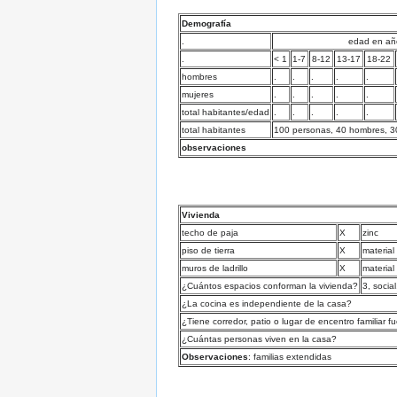
Demografía
.
edad en añ
.
< 1
1-7
8-12
13-17
18-22
hombres
.
.
.
.
.
mujeres
.
.
.
.
.
total habitantes/edad
.
.
.
.
.
total habitantes
100 personas, 40 hombres, 30
observaciones
Vivienda
techo de paja
X
zinc
piso de tierra
X
material
muros de ladrillo
X
material
¿Cuántos espacios conforman la vivienda?
3, social
¿La cocina es independiente de la casa?
¿Tiene corredor, patio o lugar de encentro familiar f
¿Cuántas personas viven en la casa?
Observaciones
: familias extendidas