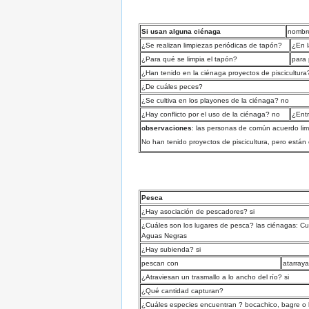
Si usan alguna ciénaga
nombre
¿Se realizan limpiezas periódicas de tapón?
¿En 
¿Para qué se limpia el tapón?
para
¿Han tenido en la ciénaga proyectos de piscicultura
¿De cuáles peces?
¿Se cultiva en los playones de la ciénaga? no
¿Hay conflicto por el uso de la ciénaga? no
¿Ent
observaciones
: las personas de común acuerdo lim
No han tenido proyectos de piscicultura, pero están
Pesca
¿Hay asociación de pescadores? si
¿Cuáles son los lugares de pesca? las ciénagas: Cu
Aguas Negras
¿Hay subienda? si
pescan con
atarray
¿Atraviesan un trasmallo a lo ancho del río? si
¿Qué cantidad capturan?
¿Cuáles especies encuentran ? bocachico, bagre o b