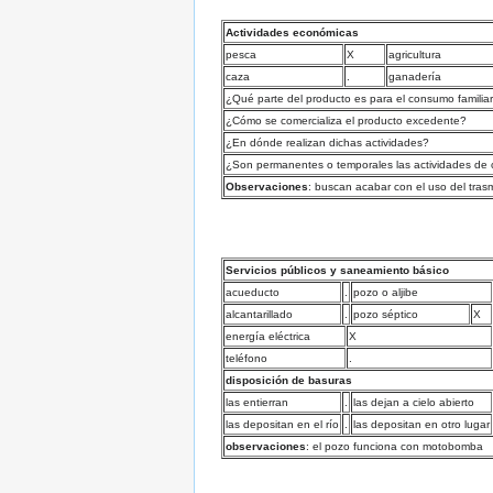
Actividades económicas
pesca
X
agricultura
caza
.
ganadería
¿Qué parte del producto es para el consumo familia
¿Cómo se comercializa el producto excedente?
¿En dónde realizan dichas actividades?
¿Son permanentes o temporales las actividades de 
Observaciones
: buscan acabar con el uso del trasm
Servicios públicos y saneamiento básico
acueducto
.
pozo o aljibe
alcantarillado
.
pozo séptico
X
energía eléctrica
X
teléfono
.
disposición de basuras
las entierran
.
las dejan a cielo abierto
las depositan en el río
.
las depositan en otro lugar
observaciones
: el pozo funciona con motobomba