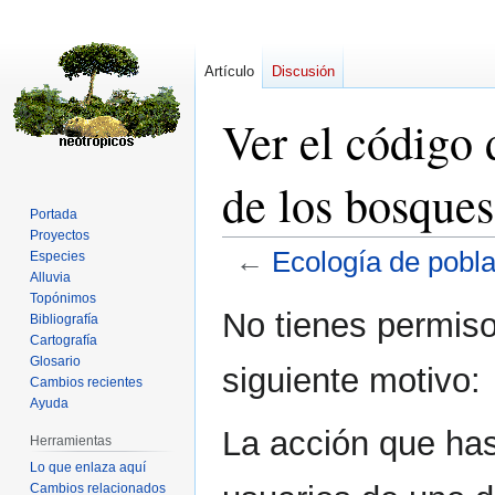
Artículo
Discusión
Ver el código
de los bosque
Portada
Proyectos
←
Ecología de pobl
Especies
Alluvia
Topónimos
Ir
Ir
No tienes permiso
Bibliografía
a
a
Cartografía
la
la
Glosario
siguiente motivo:
navegación
búsqueda
Cambios recientes
Ayuda
La acción que has 
Herramientas
Lo que enlaza aquí
Cambios relacionados