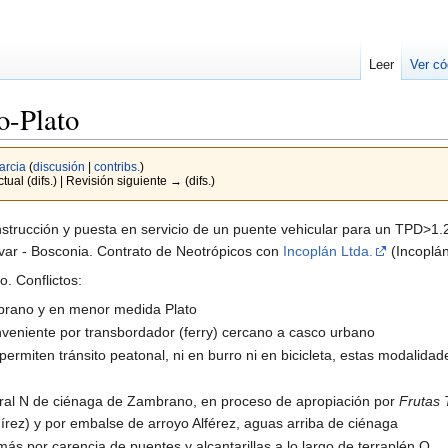
Leer
Ver có
o-Plato
arcia
(
discusión
|
contribs.
)
tual (difs.) | Revisión siguiente → (difs.)
nstrucción y puesta en servicio de un puente vehicular para un TPD>1
ívar - Bosconia. Contrato de Neotrópicos con
Incoplán Ltda.
(Incoplá
o. Conflictos:
mbrano y en menor medida Plato
onveniente por transbordador (ferry) cercano a casco urbano
ermiten tránsito peatonal, ni en burro ni en bicicleta, estas modalida
oral N de ciénaga de Zambrano, en proceso de apropiación por
Frutas 
mírez) y por embalse de arroyo Alférez, aguas arriba de ciénaga
ás por carencia de puentes y alcantarillas a lo largo de terraplén O