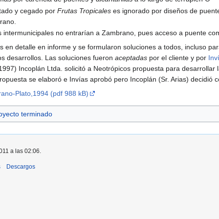
tado y cegado por
Frutas Tropicales
es ignorado por diseños de puente
rano.
es intermunicipales no entrarían a Zambrano, pues acceso a puente co
s en detalle en informe y se formularon soluciones a todos, incluso p
s desarrollos. Las soluciones fueron
aceptadas
por el cliente y por
Inv
1997) Incoplán Ltda. solicitó a Neotrópicos propuesta para desarrollar
propuesta se elaboró e Invías aprobó pero Incoplán (Sr. Arias) decidió 
ano-Plato,1994 (pdf 988 kB)
oyecto terminado
011 a las 02:06.
s
Descargos