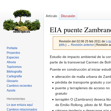
Artículo
Discusión
EIA puente Zambran
Revisión del 02:06 25 feb 2011 de
Lcg
(
difs.
)
← Revisión anterior
| Revisión ac
Portada
Proyectos
Ir
Ir
Estudio de impacto ambiental de la co
Especies
a
a
parte de la transversal Carmen de Bol
Alluvia
Topónimos
la
la
Puente en construcción al iniciar estudi
Bibliografía
navegación
búsqueda
alteración de malla urbana de Za
Cartografía
Glosario
pérdida de transporte gratuito y c
Cambios recientes
puente y terraplenes de acceso no p
Ayuda
gratuito
Herramientas
terraplén O (Zambrano) deseca lit
de Emilio Rollong, piloto de M. Ra
Lo que enlaza aquí
Cambios relacionados
ciénaga tendería a desecarse aún m