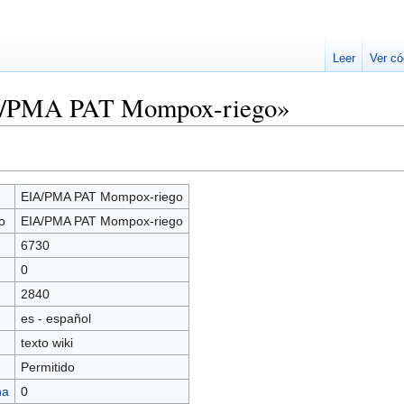
Leer
Ver có
IA/PMA PAT Mompox-riego»
EIA/PMA PAT Mompox-riego
o
EIA/PMA PAT Mompox-riego
6730
0
2840
es - español
texto wiki
Permitido
na
0