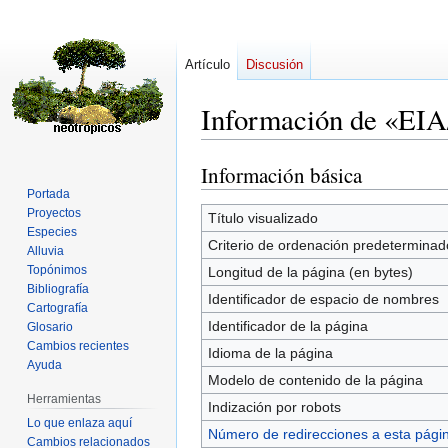
Artículo
Discusión
Información de «E
Información básica
Ir
Ir
a
a
Portada
Proyectos
la
la
Título visualizado
Especies
navegación
búsqueda
Criterio de ordenación predeterminad
Alluvia
Topónimos
Longitud de la página (en bytes)
Bibliografía
Identificador de espacio de nombres
Cartografía
Identificador de la página
Glosario
Cambios recientes
Idioma de la página
Ayuda
Modelo de contenido de la página
Herramientas
Indización por robots
Lo que enlaza aquí
Número de redirecciones a esta pági
Cambios relacionados