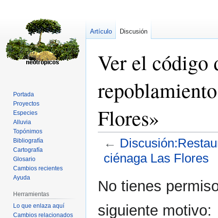
Artículo
Discusión
Ver el código 
repoblamiento 
Portada
Proyectos
Flores»
Especies
Alluvia
Topónimos
←
Discusión:Restaur
Bibliografía
Cartografía
ciénaga Las Flores
Glosario
Cambios recientes
Ayuda
Ir
Ir
No tienes permiso
a
a
Herramientas
la
la
siguiente motivo:
Lo que enlaza aquí
navegación
búsqueda
Cambios relacionados