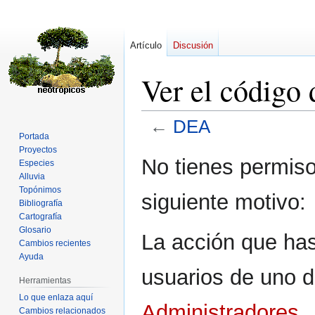
Artículo
Discusión
Ver el código
←
DEA
Portada
Proyectos
Ir
Ir
No tienes permiso
Especies
a
a
Alluvia
la
la
Topónimos
siguiente motivo:
navegación
búsqueda
Bibliografía
Cartografía
Glosario
La acción que has 
Cambios recientes
Ayuda
usuarios de uno d
Herramientas
Lo que enlaza aquí
Administradores
.
Cambios relacionados