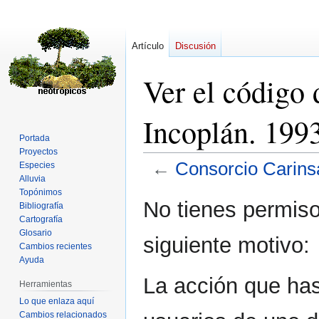
Artículo
Discusión
Ver el código 
Incoplán. 199
Portada
Proyectos
←
Consorcio Carinsa
Especies
Alluvia
Topónimos
Ir
Ir
No tienes permiso
Bibliografía
a
a
Cartografía
la
la
Glosario
siguiente motivo:
navegación
búsqueda
Cambios recientes
Ayuda
La acción que has 
Herramientas
Lo que enlaza aquí
Cambios relacionados