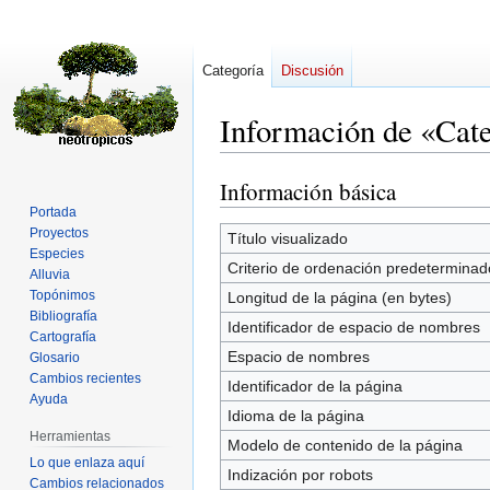
Categoría
Discusión
Información de «Cate
Información básica
Ir
Ir
a
a
Portada
Proyectos
la
la
Título visualizado
Especies
navegación
búsqueda
Criterio de ordenación predeterminad
Alluvia
Topónimos
Longitud de la página (en bytes)
Bibliografía
Identificador de espacio de nombres
Cartografía
Espacio de nombres
Glosario
Cambios recientes
Identificador de la página
Ayuda
Idioma de la página
Herramientas
Modelo de contenido de la página
Lo que enlaza aquí
Indización por robots
Cambios relacionados