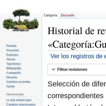
Categoría
Discusión
Historial de r
«Categoría:Gu
Portada
Proyectos
Ver los registros de 
Especies
Alluvia
Topónimos
Ir
Ir
Bibliografía
Filtrar revisiones
a
a
Cartografía
la
la
Glosario
Selección de dife
navegación
búsqueda
Cambios recientes
Ayuda
correspondientes 
Herramientas
Lo que enlaza aquí
Cambios relacionados