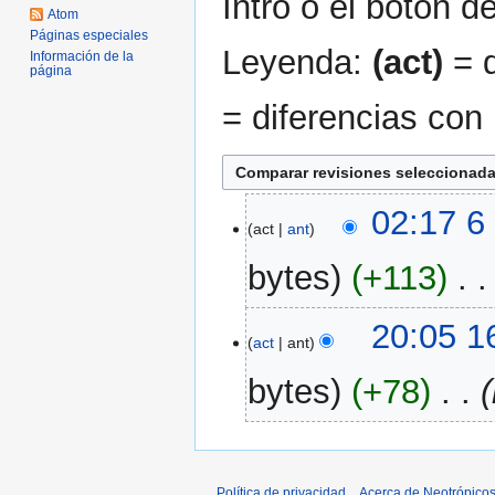
Intro o el botón d
Atom
Páginas especiales
Leyenda:
(act)
= d
Información de la
página
= diferencias con 
6
02:17 6
act
ant
nov
2006
bytes
+113
‎
S
16
20:05 1
i
act
ant
ago
n
2006
bytes
+78
‎
r
e
s
u
m
Política de privacidad
Acerca de Neotrópico