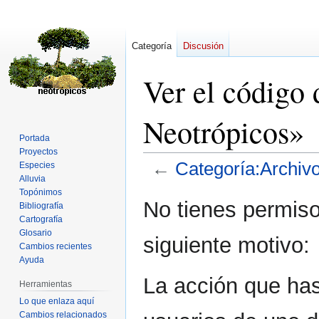
Categoría
Discusión
Ver el código
Neotrópicos»
Portada
Proyectos
←
Categoría:Archiv
Especies
Alluvia
Topónimos
Ir
Ir
No tienes permiso
Bibliografía
a
a
Cartografía
la
la
Glosario
siguiente motivo:
navegación
búsqueda
Cambios recientes
Ayuda
La acción que has 
Herramientas
Lo que enlaza aquí
Cambios relacionados