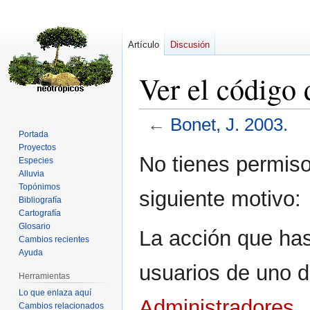
Artículo
Discusión
Ver el código 
←
Bonet, J. 2003.
Portada
Proyectos
Ir
Ir
No tienes permiso
Especies
a
a
Alluvia
la
la
Topónimos
siguiente motivo:
navegación
búsqueda
Bibliografía
Cartografía
Glosario
La acción que has 
Cambios recientes
Ayuda
usuarios de uno d
Herramientas
Lo que enlaza aquí
Administradores
.
Cambios relacionados