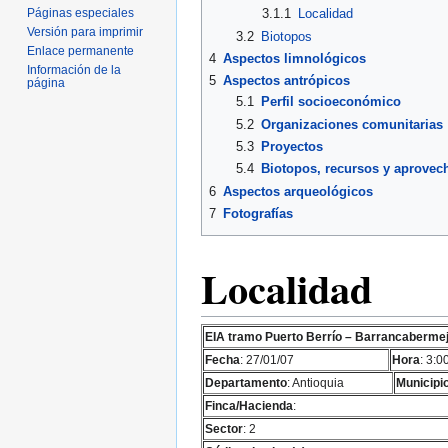
Páginas especiales
3.1.1
Localidad
Versión para imprimir
3.2
Biotopos
Enlace permanente
4
Aspectos limnológicos
Información de la
5
Aspectos antrópicos
página
5.1
Perfil socioeconómico
5.2
Organizaciones comunitarias
5.3
Proyectos
5.4
Biotopos, recursos y aprovec
6
Aspectos arqueológicos
7
Fotografías
Localidad
EIA tramo Puerto Berrío – Barrancaberme
Fecha
: 27/01/07
Hora
: 3:0
Departamento
: Antioquia
Municipi
Finca/Hacienda
:
Sector
: 2