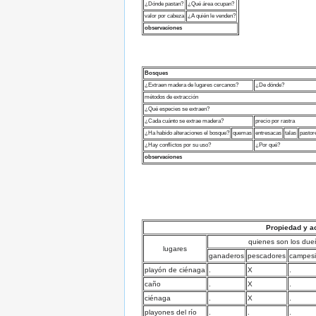
¿Dónde pastan?
¿Qué área ocupan?
valor por cabeza
¿A quién le venden?
observaciones
Bosques
¿Extraen madera de lugares cercanos?
¿De dónde?
métodos de extracción
¿Qué especies se extraen?
¿Cada cuánto se extrae madera?
precio por rastra
¿Ha habido alteraciones el bosque?
quemas
entresacas
talas
pastor
¿Hay conflictos por su uso?
¿Por qué?
observaciones
Propiedad y a
quienes son los due
lugares
ganaderos
pescadores
campes
playón de ciénaga
.
X
.
caño
.
X
.
ciénaga
.
X
.
playones del río
.
.
.