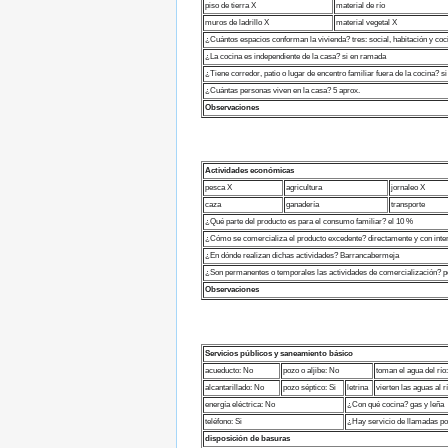
piso de tierra X
material de río
muros de ladrillo X
material vegetal X
¿Cuántos espacios conforman la vivienda? tres: social, habitación y coc
¿La cocina es independiente de la casa? si en ramada
¿Tiene corredor, patio o lugar de encentro familiar fuera de la cocina? si
¿Cuántas personas viven en la casa? 5 aprox.
Observaciones
Actividades económicas
pesca X
agricultura
jornaleo X
caza
ganadería
transporte
¿Qué parte del producto es para el consumo familiar? el 10 %
¿Cómo se comercializa el producto excedente? directamente y con inte
¿En dónde realizan dichas actividades? Barrancabermeja
¿Son permanentes o temporales las actividades de comercialización? 
Observaciones
Servicios públicos y saneamiento básico
acueducto: No
pozo o aljibe: No
toman el agua del río
alcantarillado: No
pozo séptico: Si
letrina
vierten las aguas al r
energía eléctrica: No
¿Con qué cocina? gas y leña
teléfono: Si
¿Hay servicio de llamadas por
disposición de basuras