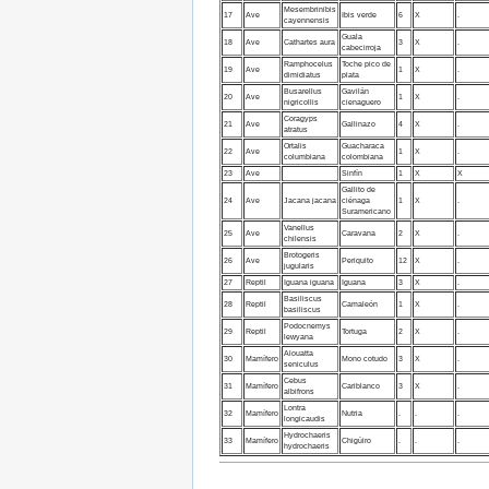
Mesembrinibis
17
Ave
Ibis verde
6
X
.
cayennensis
Guala
18
Ave
Cathartes aura
3
X
.
cabecirroja
Ramphocelus
Toche pico de
19
Ave
1
X
.
dimidiatus
plata
Busarellus
Gavilán
20
Ave
1
X
.
nigricollis
cienaguero
Coragyps
21
Ave
Gallinazo
4
X
.
atratus
Ortalis
Guacharaca
22
Ave
1
X
.
columbiana
colombiana
23
Ave
Sinfín
1
X
X
Gallito de
24
Ave
Jacana jacana
ciénaga
1
X
.
Suramericano
Vanellus
25
Ave
Caravana
2
X
.
chilensis
Brotogeris
26
Ave
Periquito
12
X
.
jugularis
27
Reptil
Iguana iguana
Iguana
3
X
.
Basiliscus
28
Reptil
Camaleón
1
X
.
basiliscus
Podocnemys
29
Reptil
Tortuga
2
X
.
lewyana
Alouatta
30
Mamífero
Mono cotudo
3
X
.
seniculus
Cebus
31
Mamífero
Cariblanco
3
X
.
albifrons
Lontra
32
Mamífero
Nutria
.
.
.
longicaudis
Hydrochaeris
33
Mamífero
Chigüiro
.
.
.
hydrochaeris