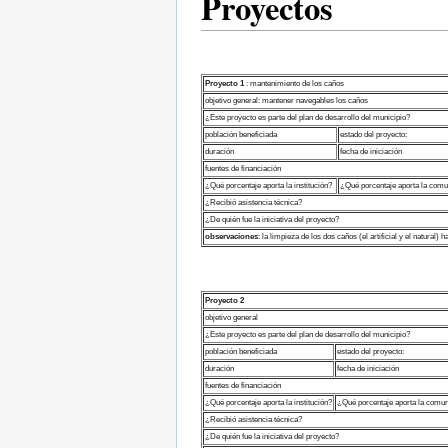
Proyectos
Proyecto 1
: mantenimiento de los caños
objetivo general: mantener navegables los caños
¿Este proyecto es parte del plan de desarrollo del municipio?
población beneficiada
estado del proyecto:
duración
fecha de iniciación
fuentes de financiación
¿Qué porcentaje aporta la institución?
¿Qué porcentaje aporta la com
¿Recibió asistencia técnica?
¿De quién fue la iniciativa del proyecto?
observaciones
: la limpieza de los dos caños (el artificial y el natural)
Proyecto 2
objetivo general
¿Este proyecto es parte del plan de desarrollo del municipio?
población beneficiada
estado del proyecto:
duración
fecha de iniciación
fuentes de financiación
¿Qué porcentaje aporta la institución?
¿Qué porcentaje aporta la comu
¿Recibió asistencia técnica?
¿De quién fue la iniciativa del proyecto?