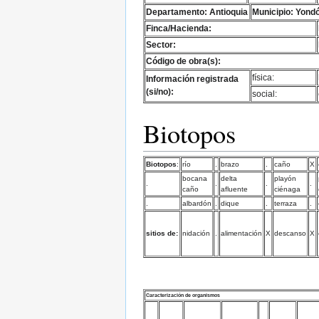
Departamento: Antioquia
Municipio: Yond
Finca/Hacienda:
Sector:
Código de obra(s):
física:
Información registrada
(si/no):
social:
Biotopos
Biotopos
:
río
.
brazo
.
caño
X
bocana
delta
playón
.
.
.
.
caño
afluente
ciénaga
.
albardón
.
dique
.
terraza
.
sitios de:
nidación
.
alimentación
X
descanso
X
Caracterización de organismos