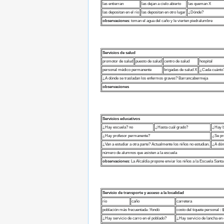
las entierran
las dejan a cielo abierto
las queman X
las depositan en el río
las depositan en otro lugar
¿Dónde?
observaciones
: toman el agua del caño y le vierten piedralumbre
Servicios de salud
promotor de salud
puesto de salud
centro de salud
hospital
personal médico permanente
brigadas de salud X
¿Cada cuánto?
¿A dónde se trasladan los enfermos graves? Barrancabermeja
observaciones
Servicios educativos
¿Hay escuela? no
¿Hasta cuál grado?
¿Hay b
¿Hay profesor permanente?
¿Se pr
¿Van a estudiar a otra parte? Actualmente los niños no estudian.
¿A dón
número de alumnos que asisten a la escuela
observaciones
: La Alcaldía propone enviar los niños a la Escuela Santa
Servicio de transporte y acceso a la localidad
río
caño
carretera
población más frecuentada :Yondó
costo del tiquete personal :
¿Hay servicio de carro en el poblado?
¿Hay servicio de lancha en 