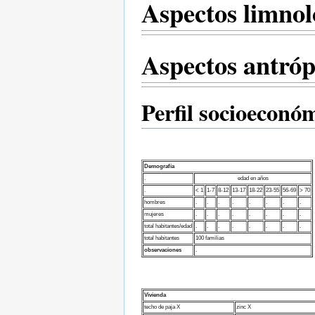
Aspectos limnol
Aspectos antróp
Perfil socioeconó
Demografía
.
edad en años
.
< 1
1-7
8-12
13-17
18-22
23-55
56-69
> 70
hombres
.
.
.
.
.
.
.
.
mujeres
.
.
.
.
.
.
.
.
total habitantes/edad
.
.
.
.
.
.
.
.
total habitantes
100 familias
observaciones
.
Vivienda
techo de paja X
zinc X