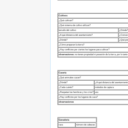
Cultivos
¿Qué cultivan?
¿Qué sistema de cultivo utilizan?
tamaño del cultivo
¿Dónde?
¿A qué distancia del asentamiento?
¿Comerci
¿Dónde?
¿Qué por
¿Cómo preparan la tierra?
¿Hay conflictos por ciertos los lugares para cultivar?
observaciones
:no tienen propiedad ni posesión de la tierra, por lo tanto
Cacería
¿Qué animales cazan?
¿Dónde?
¿A qué distancia del asentamiento
¿Cada cuánto?
métodos de captura
¿Respetan las hembras y los críos?
uso
¿Hay conflictos por los lugares de caza?
observaciones
Ganadería
raza
número de cabezas