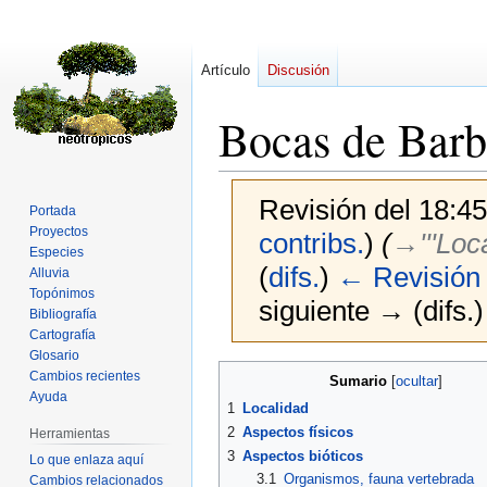
Artículo
Discusión
Bocas de Bar
Revisión del 18:4
Portada
Proyectos
contribs.
)
(
→‎'''Loca
Especies
(
difs.
)
← Revisión 
Alluvia
Topónimos
siguiente → (difs.)
Bibliografía
Cartografía
Glosario
Ir
Ir
Cambios recientes
Sumario
a
a
Ayuda
1
Localidad
la
la
2
Aspectos físicos
Herramientas
navegación
búsqueda
3
Aspectos bióticos
Lo que enlaza aquí
3.1
Organismos, fauna vertebrada
Cambios relacionados