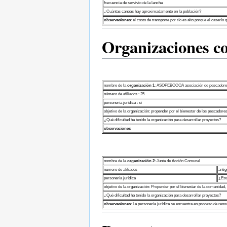
frecuencia de servivio de la lancha
¿Cuántas canoas hay aproximadamente en la población?
observaciones
: el costo de transporte por río es alto porque el caserío
Organizaciones c
nombre de la
organización 1
: ASOPEBOCOA asociación de pescadores
número de afiliados : 25
personería jurídica : sí
objetivo de la organización: propender por el bienestar de los pescadore
¿Qué dificultad ha tenido la organización para desarrollar proyectos?
observaciones
nombre de la
organización 2
: Junta de Acción Comunal
número de afiliados
anti
personería jurídica
¿Est
objetivo de la organización: Propender por el bienestar de la comunidad,
¿Qué dificultad ha tenido la organización para desarrollar proyectos?
observaciones
: La personería jurídica se encuentra en proceso de reno