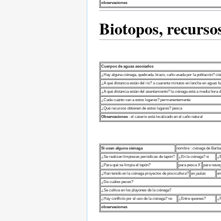
observaciones
Biotopos, recurso
Cuerpos de aguas asociados
¿Hay alguna ciénaga, quebrada, brazo, caño usada por la población? ciéna
¿A qué distancia están del río? a cuarenta minutos en lancha en aguas b
¿A qué distancia están del asentamiento? la ciénaga está a media hora d
¿Cada cuánto van a estos lugares? permanentemente
¿Qué recursos obtienen de estos lugares? pesca
Observaciones
: el caserío está localizado en el caño natural
Si usan alguna ciénaga
nombre : ciénaga de Barb
¿Se realizan limpiezas periódicas de tapón?
¿En la ciénaga? si
¿E
¿Para qué se limpia el tapón?
para pesca X
para nave
¿Han tenido en la ciénaga proyectos de piscicultura?
en jaulas
en
¿De cuáles peces?
¿Se cultiva en los playones de la ciénaga?
¿Hay conflicto por el uso de la ciénaga? no
¿Entre quienes?
¿P
observaciones