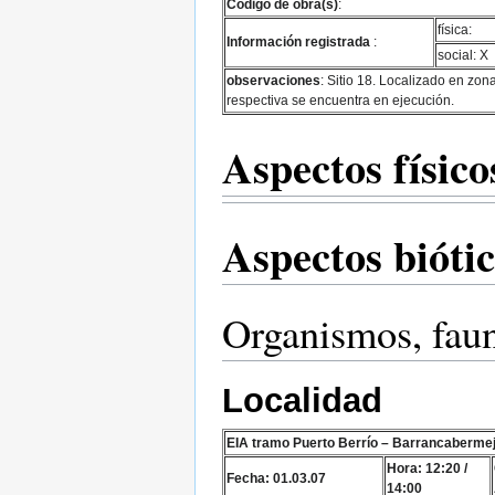
Código de obra(s)
:
física:
Información registrada
:
social: X
observaciones
: Sitio 18. Localizado en zon
respectiva se encuentra en ejecución.
Aspectos físico
Aspectos bióti
Organismos, faun
Localidad
EIA tramo Puerto Berrío – Barrancaberme
Hora: 12:20 /
Fecha: 01.03.07
14:00