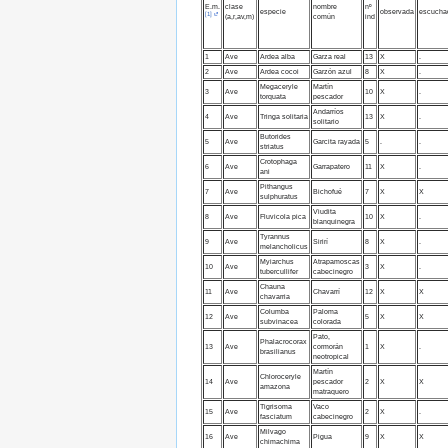
E.m.
clase
nombre
nº
especie
observada
escucha
[1]
(a,r,av,m)
común
ind
1
Ave
Ardea alba
Garza real
13
X
.
2
Ave
Ardea cocoi
Garzón azul
8
X
.
Megaceryle
Martín
3
Ave
10
X
.
torquata
pescador
Andarríos
4
Ave
Tringa solitaria
13
X
.
solitario
Butorides
5
Ave
Garcita rayada
5
.
.
striatus
Crotophaga
6
Ave
Garrapatero
11
X
.
ani
Pithangus
7
Ave
Bichofué
7
X
X
sulphuratus
Viudita
8
Ave
Fluvicola pica
10
X
.
blanquinegra
Tyrannus
9
Ave
Sirirí
8
X
.
melancholicus
Myiarchus
Atrapamoscas
10
Ave
3
X
.
tubercullifer
cabecinegro
Chauna
11
Ave
Chavarrí
12
X
X
chavarria
Columba
Paloma
12
Ave
5
X
X
subvinacea
colorada
Pato,
Phalacrocorax
13
Ave
cormorán
1
X
.
brasilianus
neotropical
Martín
Chloroceryle
14
Ave
pescador
2
X
X
amazona
matraquero
Tigrisoma
Vaco
15
Ave
2
X
.
fasciatum
cabecinegro
Milvago
16
Ave
Pigua
9
X
X
chimachima