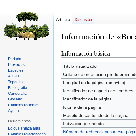
Artículo
Discusión
Información de «Bo
Información básica
Ir
Ir
a
a
Portada
Proyectos
la
la
Título visualizado
Especies
navegación
búsqueda
Criterio de ordenación predeterminad
Alluvia
Topónimos
Longitud de la página (en bytes)
Bibliografía
Identificador de espacio de nombres
Cartografía
Identificador de la página
Glosario
Cambios recientes
Idioma de la página
Ayuda
Modelo de contenido de la página
Herramientas
Indización por robots
Lo que enlaza aquí
Número de redirecciones a esta pági
Cambios relacionados