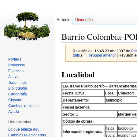
Artículo
Discusión
Barrio Colombia-P
Revisión del 16:45 23 abr 2007 de
Pde
(
difs.
)
← Revisión anterior
| Revisión ac
Portada
Proyectos
Ir
Ir
Especies
Localidad
a
a
Alluvia
Topónimos
la
la
EIA tramo Puerto Berrío – Barrancaberme
Bibliografía
navegación
búsqueda
Fecha
: d/m/a
Hora
:
Colector
:
Cartografía
Glosario
Departamento
:
Municipio
:
Cambios recientes
Finca/Hacienda
:
Ayuda
Sector
: 1
Margen del
Código de obra(s)
:
Herramientas
física:
biológica:
Lo que enlaza aquí
Información registrada
:
Cambios relacionados
social:
económica