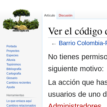
Artículo
Discusión
Ver el códig
←
Barrio Colombi
Portada
Proyectos
Ir
Ir
No tienes permiso
Especies
a
a
Alluvia
la
la
Topónimos
siguiente motivo:
navegación
búsqueda
Bibliografía
Cartografía
Glosario
La acción que has 
Cambios recientes
Ayuda
usuarios de uno d
Herramientas
Lo que enlaza aquí
Administradores
.
Cambios relacionados