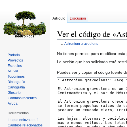
Artículo
Discusión
Ver el código de «As
←
Astronium graveolens
Ir
Ir
No tienes permiso para modificar esta p
Portada
a
a
Proyectos
La acción que has solicitado está rest
la
la
Especies
Alluvia
navegación
búsqueda
Puedes ver y copiar el código fuente d
Topónimos
Bibliografía
Cartografía
Glosario
Cambios recientes
Ayuda
Herramientas
Lo que enlaza aquí
Cambios relacionados