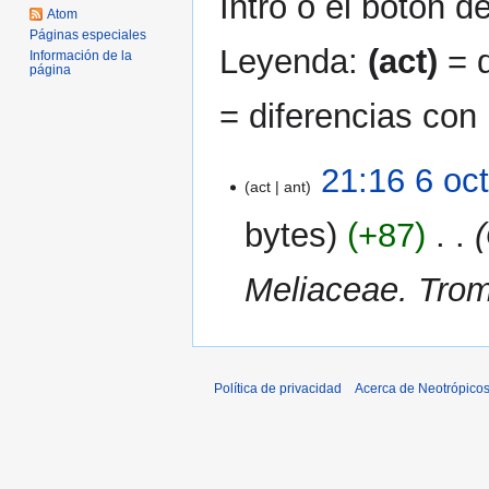
Intro o el botón d
Atom
Páginas especiales
Leyenda:
(act)
= d
Información de la
página
= diferencias con 
6
21:16 6 oc
act
ant
oct
2022
bytes
+87
‎
Meliaceae. Trom
Política de privacidad
Acerca de Neotrópico