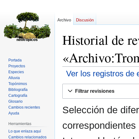
Archivo
Discusión
Historial de r
«Archivo:Tro
Portada
Proyectos
Ver los registros de 
Especies
Alluvia
Topónimos
Ir
Ir
Bibliografía
Filtrar revisiones
a
a
Cartografía
la
la
Glosario
Selección de dife
navegación
búsqueda
Cambios recientes
Ayuda
correspondientes 
Herramientas
Lo que enlaza aquí
Cambios relacionados