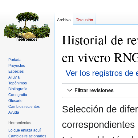
Archivo
Discusión
Historial de r
en vivero RN
Portada
Proyectos
Ver los registros de 
Especies
Alluvia
Topónimos
Ir
Ir
Bibliografía
Filtrar revisiones
a
a
Cartografía
la
la
Glosario
Selección de dife
navegación
búsqueda
Cambios recientes
Ayuda
correspondientes 
Herramientas
Lo que enlaza aquí
Cambios relacionados