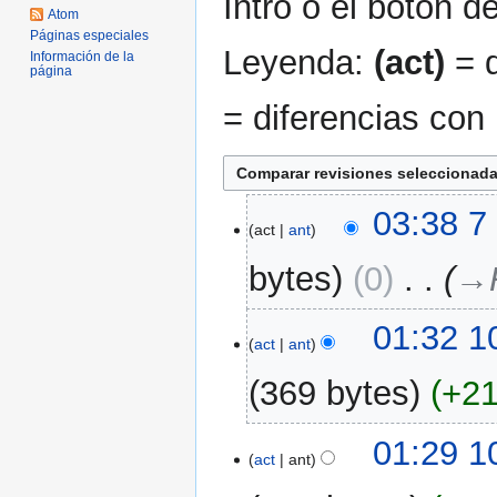
Intro o el botón d
Atom
Páginas especiales
Leyenda:
(act)
= d
Información de la
página
= diferencias con 
7
03:38 7
act
ant
oct
2022
bytes
0
‎
→‎
10
01:32 1
act
ant
mar
2022
369 bytes
+2
01:29 1
act
ant