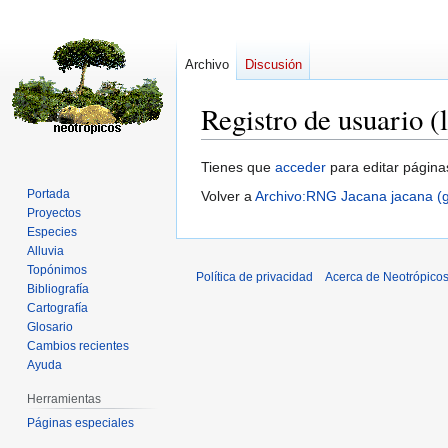
Archivo
Discusión
Registro de usuario (
Ir
Ir
Tienes que
acceder
para editar página
a
a
Portada
Volver a
Archivo:RNG Jacana jacana (ga
la
la
Proyectos
navegación
búsqueda
Especies
Alluvia
Topónimos
Política de privacidad
Acerca de Neotrópico
Bibliografía
Cartografía
Glosario
Cambios recientes
Ayuda
Herramientas
Páginas especiales