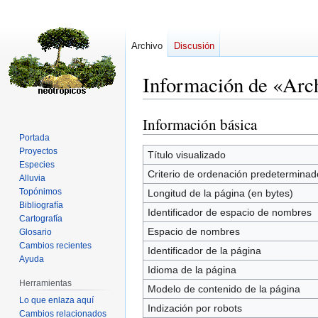
Archivo
Discusión
Información de «Arc
Información básica
Ir
Ir
a
a
Portada
Proyectos
la
la
Título visualizado
Especies
navegación
búsqueda
Criterio de ordenación predeterminad
Alluvia
Topónimos
Longitud de la página (en bytes)
Bibliografía
Identificador de espacio de nombres
Cartografía
Espacio de nombres
Glosario
Cambios recientes
Identificador de la página
Ayuda
Idioma de la página
Herramientas
Modelo de contenido de la página
Lo que enlaza aquí
Indización por robots
Cambios relacionados