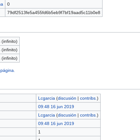
na
0
79df2513fe5a455fd6b5eb9f7bf19aad5c11b0e8
(infinito)
(infinito)
(infinito)
 página.
Lcgarcia
(
discusión
|
contribs.
)
09:48 16 jun 2019
Lcgarcia
(
discusión
|
contribs.
)
09:48 16 jun 2019
1