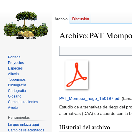
Archivo
Discusión
Archivo
:
PAT Mompox
Ir
Ir
a
a
Portada
la
la
Proyectos
navegación
búsqueda
Especies
Alluvia
Topónimos
Bibliografía
Cartografía
Glosario
PAT_Mompox_riego_150197.pdf
‎
(tama
Cambios recientes
Estudio de alternativas de riego del p
Ayuda
alternativas (DAA) de acuerdo con la 
Herramientas
Lo que enlaza aquí
Historial del archivo
Cambios relacionados