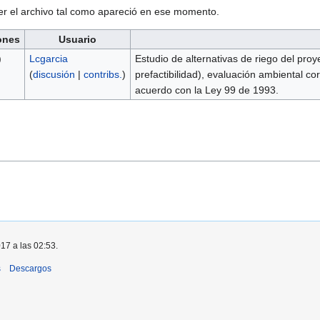
ver el archivo tal como apareció en ese momento.
ones
Usuario
)
Lcgarcia
Estudio de alternativas de riego del pr
(
discusión
|
contribs.
)
prefactibilidad), evaluación ambiental c
acuerdo con la Ley 99 de 1993.
017 a las 02:53.
s
Descargos