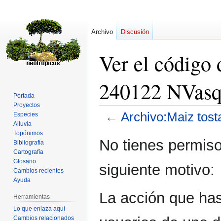
Archivo
Discusión
Ver el código
240122 NVasq
Portada
Proyectos
←
Archivo:Maiz tos
Especies
Alluvia
Topónimos
Ir
Ir
No tienes permiso
Bibliografía
a
a
Cartografía
la
la
Glosario
siguiente motivo:
navegación
búsqueda
Cambios recientes
Ayuda
La acción que has 
Herramientas
Lo que enlaza aquí
Cambios relacionados