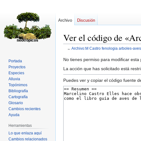
Archivo
Discusión
Ver el código de «Ar
←
Archivo:M Castro fenologia arboles-ave
Ir
Ir
No tienes permiso para modificar esta p
Portada
a
a
Proyectos
La acción que has solicitado está rest
la
la
Especies
Alluvia
navegación
búsqueda
Puedes ver y copiar el código fuente d
Topónimos
Bibliografía
Cartografía
Glosario
Cambios recientes
Ayuda
Herramientas
Lo que enlaza aquí
Cambios relacionados