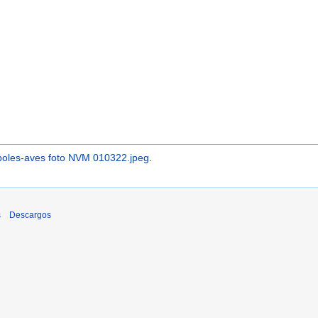
rboles-aves foto NVM 010322.jpeg
.
s
Descargos