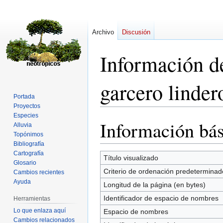
Archivo
Discusión
Información d
garcero linde
Portada
Proyectos
Especies
Información bás
Ir
Ir
Alluvia
a
a
Topónimos
Bibliografía
la
la
Cartografía
navegación
búsqueda
Título visualizado
Glosario
Criterio de ordenación predeterminad
Cambios recientes
Ayuda
Longitud de la página (en bytes)
Identificador de espacio de nombres
Herramientas
Lo que enlaza aquí
Espacio de nombres
Cambios relacionados